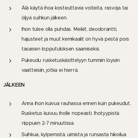
Älä käytä ihoa kosteuttavia voiteita, rasvoja tai
öljyä suihkun jälkeen.
Ihon tulee olla puhdas. Meikit, deodorantti,
hajusteet ja muut kemikaalit on hyvä pestä pois
tasaisen lopputuloksen saamiseksi.
Pukeudu rusketuskäsittelyyn tummiin löysiin
vaatteisiin, jotka ei hierrä.
JÄLKEEN
Anna ihon kuivua rauhassa ennen kuin pukeudut.
Rusketus kuivuu iholle nopeasti. Ihotyypistä
riippuen 2-7 minuutissa.
Suihkua, kylpemistä, uimista ja runsasta hikoilua