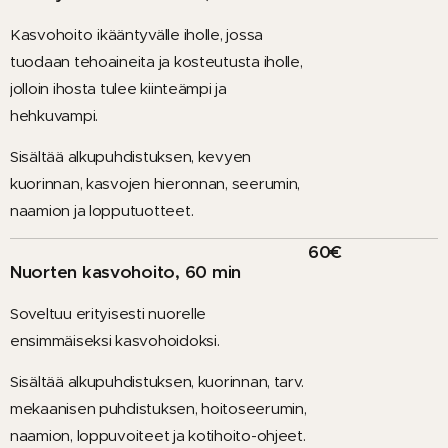
Kasvohoito
ikääntyvälle iholle, jossa
tuodaan tehoaineita ja kosteutusta iholle,
jolloin ihosta tulee kiinteämpi ja
hehkuvampi.
Sisältää alkupuhdistuksen, kevyen
kuorinnan, kasvojen hieronnan, seerumin,
naamion ja lopputuotteet.
60€
Nuorten kasvohoito, 60 min
Soveltuu erityisesti nuorelle
ensimmäiseksi kasvohoidoksi.
Sisältää alkupuhdistuksen, kuorinnan, tarv.
mekaanisen puhdistuksen, hoitoseerumin,
naamion, loppuvoiteet ja kotihoito-ohjeet.