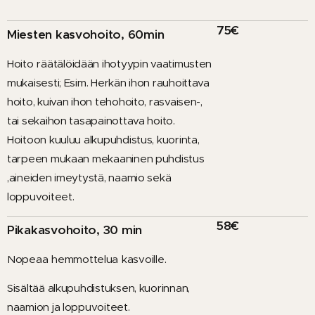
75€
Miesten kasvohoito, 60min
Hoito
räätälöidään ihotyypin vaatimusten
mukaisesti; Esim. Herkän ihon rauhoittava
hoito, kuivan ihon tehohoito, rasvaisen-,
tai sekaihon tasapainottava hoito.
Hoitoon kuuluu alkupuhdistus, kuorinta,
tarpeen mukaan mekaaninen puhdistus
,aineiden imeytystä, naamio sekä
loppuvoiteet.
58€
Pikakasvohoito, 30 min
.
Nopeaa
hemmottelua
kasvoille
Sisältää alkupuhdistuksen, kuorinnan,
naamion ja loppuvoiteet.