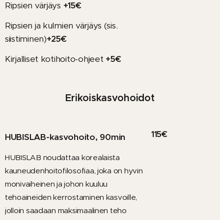
Ripsien värjäys
+15€
Ripsien ja kulmien värjäys (sis.
siistiminen)
+25€
Kirjalliset kotihoito-ohjeet
+5€
Erikoiskasvohoidot
115€
HUBISLAB-kasvohoito, 90min
HUBISLAB noudattaa korealaista
kauneudenhoitofilosofiaa, joka on hyvin
monivaiheinen ja johon kuuluu
tehoaineiden kerrostaminen kasvoille,
jolloin saadaan maksimaalinen teho