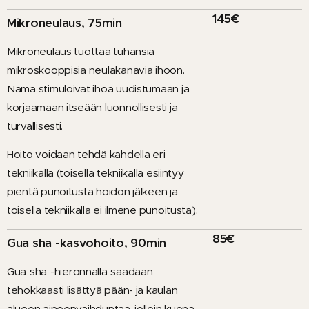
145€
Mikroneulaus, 75min
Mikroneulaus tuottaa tuhansia
mikroskooppisia neulakanavia ihoon.
Nämä stimuloivat ihoa uudistumaan ja
korjaamaan itseään luonnollisesti ja
turvallisesti.
Hoito voidaan tehdä kahdella eri
tekniikalla (toisella tekniikalla esiintyy
pientä punoitusta hoidon jälkeen ja
toisella tekniikalla ei ilmene punoitusta).
85€
Gua sha -kasvohoito, 90min
Gua
sha
-hieronnalla
saadaan
tehokkaasti lisättyä pään- ja kaulan
alueen aineenvaihduntaa, jolloin kuona-