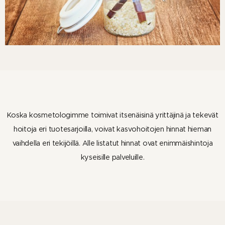
Koska kosmetologimme toimivat itsenäisinä yrittäjinä ja tekevät
hoitoja eri tuotesarjoilla, voivat kasvohoitojen hinnat hieman
vaihdella eri tekijöillä. Alle listatut hinnat ovat enimmäishintoja
kyseisille palveluille.