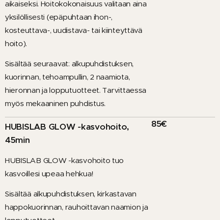
aikaiseksi. Hoitokokonaisuus valitaan aina
yksilöllisesti (epäpuhtaan ihon-,
kosteuttava-, uudistava- tai kiinteyttävä
hoito).
Sisältää seuraavat: alkupuhdistuksen,
kuorinnan, tehoampullin, 2 naamiota,
hieronnan ja lopputuotteet. Tarvittaessa
myös mekaaninen puhdistus.
85€
HUBISLAB GLOW -kasvohoito,
45min
HUBISLAB GLOW -kasvohoito tuo
kasvoillesi upeaa hehkua!
Sisältää alkupuhdistuksen, kirkastavan
happokuorinnan, rauhoittavan naamion ja