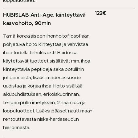
lopputuotteet.
122€
HUBISLAB Anti-Age, kiinteyttävä
kasvohoito, 90min
Tämä
korealaiseen
ihonhoitofilosofiaan
pohjatuva hoito kiinteyttää ja vahvistaa
ihoa todella tehokkaasti! Hoidossa
käytettävät tuotteet sisältävät mm. ihoa
kiinteyttäviä peptidejä sekä botuliinin
johdannaista, lisäksi madecassoside
uudistaa ja korjaa ihoa. Hoito sisältää
alkupuhdistuksen, erikoiskuorinnan,
tehoampullin imetyksen, 2 naamiota ja
lopputuotteet. Lisäksi pääset nauttimaan
rentouttavasta niska-hartiaseudun
hieronnasta.