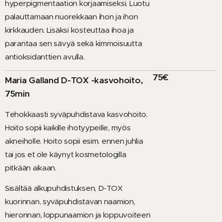
hyperpigmentaation korjaamiseksi. Luotu
palauttamaan nuorekkaan ihon ja ihon
kirkkauden. Lisäksi kosteuttaa ihoa ja
parantaa sen sävyä sekä kimmoisuutta
antioksidanttien avulla.
75€
Maria Galland D-TOX -kasvohoito,
75min
Tehokkaasti syväpuhdistava kasvohoito.
Hoito sopii kaikille ihotyypeille, myös
akneiholle. Hoito sopii esim. ennen juhlia
tai jos et ole käynyt kosmetologilla
pitkään aikaan.
Sisältää alkupuhdistuksen, D-TOX
kuorinnan, syväpuhdistavan naamion,
hieronnan, loppunaamion ja loppuvoiteen