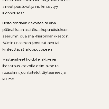
aineet poistuvat ja iho kiinteytyy
luonnollisesti.
Hoito tehdään dekolteelta aina
päänahkaan asti. Sis. alkupuhdistuksen,
seerumin, gua sha -hieronnan (kesto n.
60min), naamion (kosteuttava tai
kiinteyttävä) ja loppuvoiteen.
Vasta-aiheet hoidolle: aktiivinen
ihosairaus kasvoilla esim. akne tai
ruusufinni, juuri laitetut täyteaineet ja
kuume.