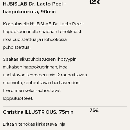
125€
HUBISLAB Dr. Lacto Peel -
happokuorinta, 90min
Korealaisella HUBISLAB Dr. Lacto Peel -
happokuorinnalla saadaan tehokkaasti
ihoa uudistettua ja ihohuokosia
puhdistettua.
Sisältää alkupuhdistuksen, ihotyypin
mukaisen happokuorinnan, ihoa
uudistavan tehoseerumin, 2 rauhoittavaa
naamiota, rentouttavan hartiaseudun
hieronnan sekä rauhoittavat
lopputuotteet.
75€
Christina ILLUSTRIOUS, 75min
Erittäin tehokas kirkastava linja