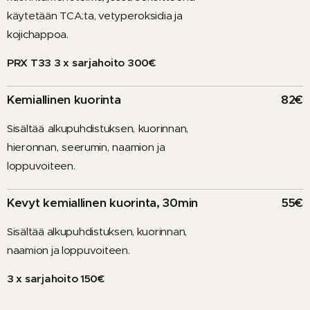
käytetään TCA:ta, vetyperoksidia ja
kojichappoa.
PRX
T33
3 x sarjahoito 300€
Kemiallinen kuorinta
82€
Sisältää
alkupuhdistuksen,
kuorinnan,
hieronnan,
seerumin,
naamion
ja
loppuvoiteen.
Kevyt kemiallinen kuorinta, 30min
55€
Sisältää alkupuhdistuksen, kuorinnan,
naamion ja loppuvoiteen.
3 x
sarjahoito
150€