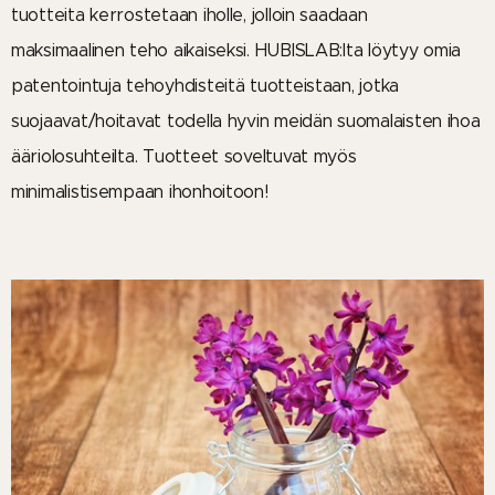
tuotteita kerrostetaan iholle, jolloin saadaan
maksimaalinen teho aikaiseksi. HUBISLAB:lta löytyy omia
patentointuja tehoyhdisteitä tuotteistaan, jotka
suojaavat/hoitavat todella hyvin meidän suomalaisten ihoa
ääriolosuhteilta. Tuotteet soveltuvat myös
minimalistisempaan ihonhoitoon!