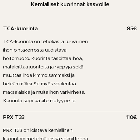
Kemialliset kuorinnat kasvoille
TCA-kuorinta
85€
TCA-kuorinta on tehokas ja turvallinen
ihon pintakerrosta uudistava
hoitomuoto. Kuorinta tasoittaa ihoa,
mataloittaa juonteita ja ryppyjä sekä
muuttaa ihoa kimmoisammaksi ja
heleämmäksi. Se myös vaalentaa
maksaläiskiä ja muita ihon värivirheitä.
Kuorinta sopii kaikille ihotyypeille.
PRX T33
110€
PRX T33 on loistava kemiallinen
kuorintamenetelmä, jossa sekoitteena